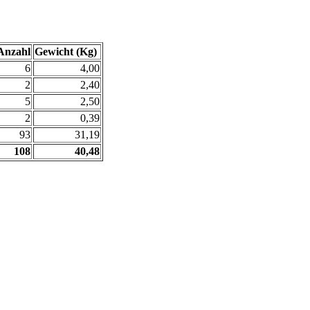
Anzahl
Gewicht (Kg)
6
4,00
2
2,40
5
2,50
2
0,39
93
31,19
108
40,48